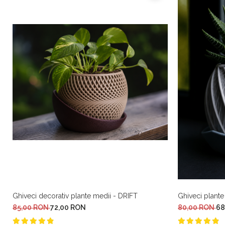
Ghiveci decorativ plante medii - DRIFT
Ghiveci plante
85,00 RON
72,00 RON
80,00 RON
68