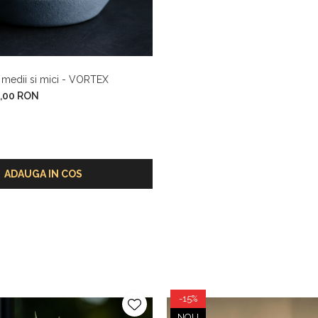
 medii si mici - VORTEX
,00 RON
ADAUGA IN COS
-15%
NOU