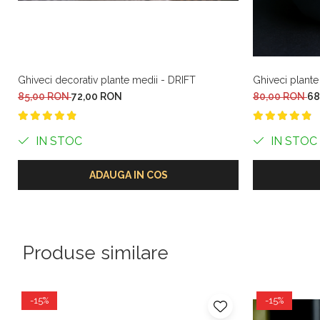
Ghiveci decorativ plante medii - DRIFT
Ghiveci plante
85,00 RON
72,00 RON
80,00 RON
68
IN STOC
IN STOC
ADAUGA IN COS
Produse similare
-15%
-15%