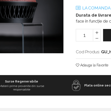
LA COMANDA
Durata de livrare
face în funcție de c
Cod Produs:
GU_
Adauga la Favorite
Surse Regenerabile
Plata online sec
Materii prime provenite din surse
responsabile