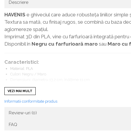
Descriere
HAVENIS
e ghiveciul care aduce robusteța liniilor simple ș
Textura sa mată, cu finisaj rugos, se combină cu baza dec
aglomereze spațiul.
Imprimat 3D din PLA, vine cu farfurioară integrată pentru 
Disponibil în
Negru cu farfurioară maro
sau
Maro cu 
Caracteristici:
Material: PLA
Culori: Negru / Maro
Dimensiuni: diametru 13,2 cm, înălțime 11 cm
Orificii de drenaj pentru sănătatea plantei
Farfurioară cu piciorușe și decupaje pentru circulația aerului
VEZI MAI MULT
Rezistent și ușor
Informatii conformitate produs
Potrivit pentru plante mici și medii
Dimensiuni și culoare adaptabile la cerere
Review-uri
(0)
Beneficii:
FAQ