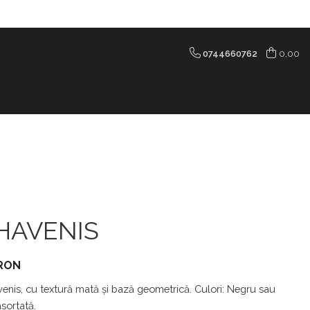
0744660762
0,00
 HAVENIS
 RON
enis, cu textură mată și bază geometrică. Culori: Negru sau
asortată.