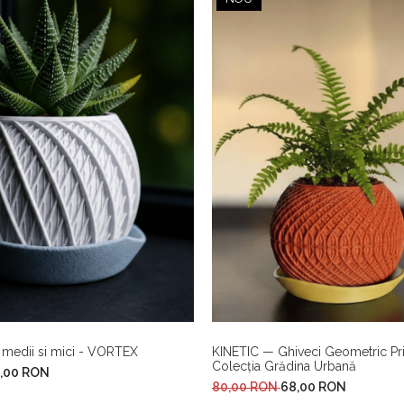
 medii si mici - VORTEX
KINETIC — Ghiveci Geometric Prin
Colecția Grădina Urbană
,00 RON
80,00 RON
68,00 RON