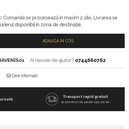
:
Comanda se procesează in maxim 2 zile. Livrarea se
urierul disponibil in zona de destinație.
ADAUGA IN COS
HAVENIS01
Ai nevoie de ajutor?
0744660762
Cere informatii
Transport rapid gratuit
urizată
la comenzi de peste 250 de lei