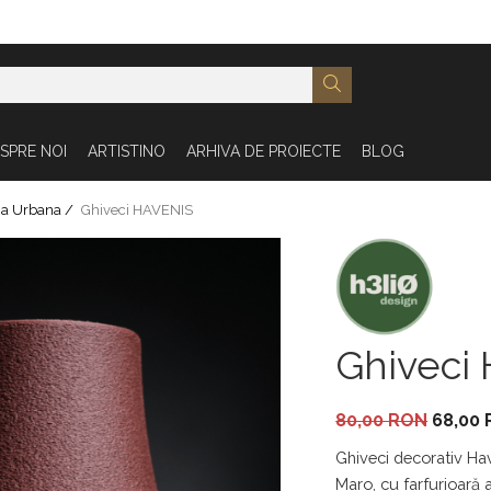
SPRE NOI
ARTISTINO
ARHIVA DE PROIECTE
BLOG
na Urbana /
Ghiveci HAVENIS
Ghiveci
80,00 RON
68,00
Ghiveci decorativ Hav
Maro, cu farfurioară 