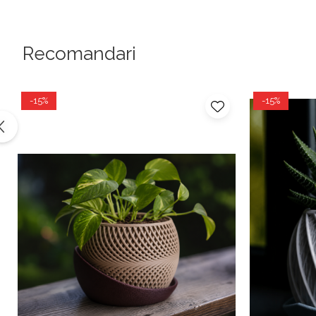
✔ Design solid, bază geometrică distinctă ✔ Farfurioară 
decoruri moderne sau minimaliste
Recomandari
Recomandat pentru:
suculente, zamioculcas mic, pilea
-15%
-15%
Imprimat în atelier local, Ilfov, România. Micile variații d