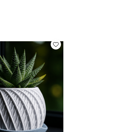
inclusă – protejează suprafețele de apă ✔ Produs local, la 
, sansevieria, peperomia, cactus.
e textură sunt naturale și fac parte din caracterul fiecărui o