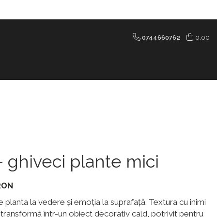
0744660762
0,00
ghiveci plante mici
 RON
e planta la vedere și emoția la suprafață. Textura cu inimi
îl transformă într-un obiect decorativ cald, potrivit pentru