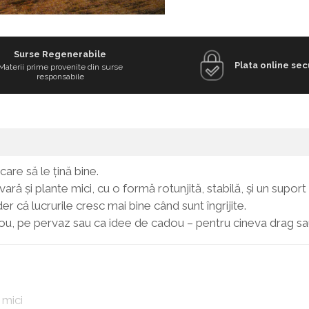
Surse Regenerabile
Plata online sec
Materii prime provenite din surse
responsabile
are să le țină bine.
ră și plante mici, cu o formă rotunjită, stabilă, și un suport
 că lucrurile cresc mai bine când sunt îngrijite.
birou, pe pervaz sau ca idee de cadou – pentru cineva drag sa
 mici