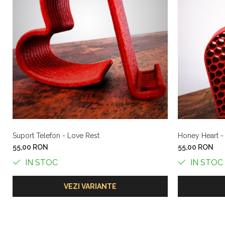
Evită expunerea directă la surse puternice de căldură
IDEI DE UTILIZARE
Ghiveci pentru bulbi de primăvară
Obiect decorativ pentru birou sau living
Cadou simbolic (primăvară, mărțișor, ocazii)
Suport Telefon - Love Rest
Honey Heart -
55,00 RON
55,00 RON
IN STOC
IN STOC
VEZI VARIANTE