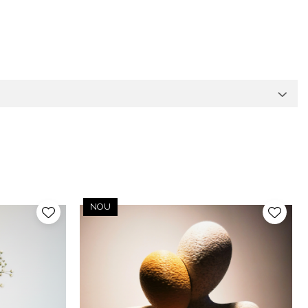
conditii industriale.
NOU