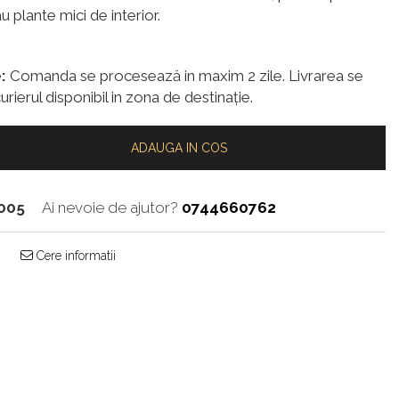
u plante mici de interior.
:
Comanda se procesează in maxim 2 zile. Livrarea se
urierul disponibil in zona de destinație.
ADAUGA IN COS
005
Ai nevoie de ajutor?
0744660762
Cere informatii