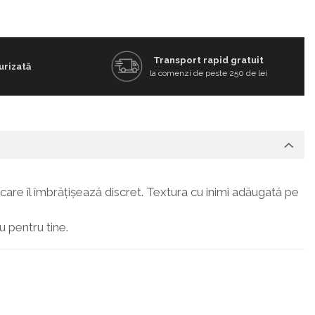
Transport rapid gratuit
urizată
la comenzi de peste 250 de lei
 care îl îmbrățișează discret. Textura cu inimi adăugată pe
u pentru tine.