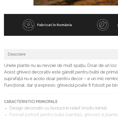
Distribuie
pe
Facebook
Fabricat în România
Descriere
Unele plante nu au nevoie de mult spațiu. Doar de un loc c
Acest ghiveci decorativ este gândit pentru bulbi de primăva
suprafață nu e acolo doar pentru decor – e un mic reminder
Funcțional, dar și expresiv, ghiveciul poate fi folosit pe 
CARACTERISTICI PRINCIPALE
Design decorativ cu textură în relief (motiv inimă)
Format potrivit pentru bulbi (zambilă, ghiocel) și plante