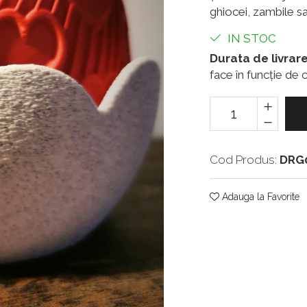
ghiocei, zambile sa
IN STOC
Durata de livrare
face în funcție de c
Cod Produs:
DRG
Adauga la Favorite