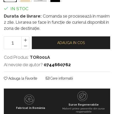
IN STOC
Durata de livrare:
Comanda se procesează in maxim
2 zile. Livrarea se face în funcție de curierul disponibil in
zona de destinație.
ADAUGA IN COS
Cod Produs:
TOR001A
Ai nevoie de ajutor?
0744660762
Adauga la Favorite
Cere informatii
Surse Regenerabile
Fabricat în România
Materii prime provenite din surse
responsabile