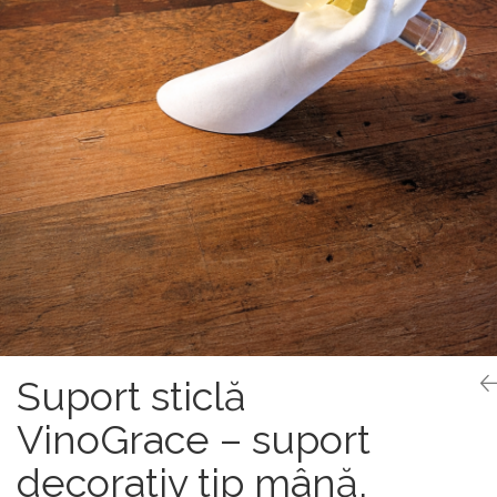
Suport sticlă
VinoGrace – suport
decorativ tip mână,