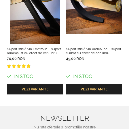
Suport sticlă vin LevitaVin – suport
Suport sticlă vin ArchWine – suport
Su
minimalist cu efect de echilibru
curbat cu efect de echilibru
15
70,00 RON
45,00 RON
IN STOC
IN STOC
VEZI VARIANTE
VEZI VARIANTE
NEWSLETTER
Nu rata ofertele si promotiile noastre