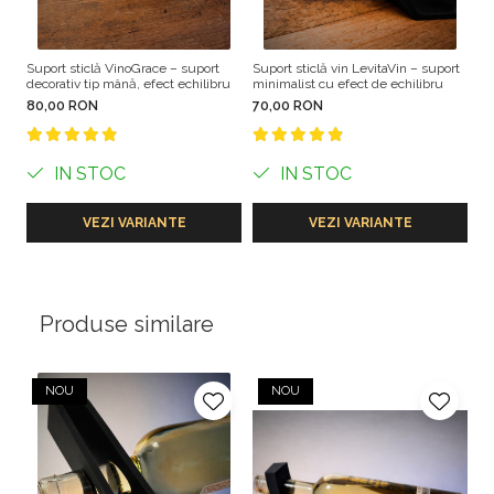
Compatibil cu majoritatea sticlelor standard de vin
(750 ml).
Nu este recomandat pentru sticle foarte scurte, foarte
Suport sticlă VinoGrace – suport
Suport sticlă vin LevitaVin – suport
Su
decorativ tip mână, efect echilibru
minimalist cu efect de echilibru
cu
late sau cu forme atipice.
80,00 RON
70,00 RON
4
INSTRUCȚIUNI
Așază suportul pe o suprafață plană
Introdu sticla în unghi, până când se stabilizează
IN STOC
IN STOC
Evită mișcările bruște după poziționare
VEZI VARIANTE
VEZI VARIANTE
Produse similare
NOU
NOU