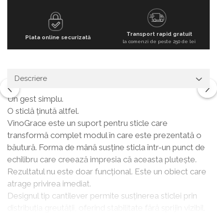
Transport rapid gratuit
Plata online securizată
la comenzi de peste 250 de lei
Descriere
Un gest simplu.
O sticlă ținută altfel.
VinoGrace este un suport pentru sticle care
transformă complet modul în care este prezentată o
băutură. Forma de mână susține sticla într-un punct de
echilibru care creează impresia că aceasta plutește.
Rezultatul nu este doar funcțional. Este un obiect care
atrage privirea imediat.
Designul tip cantilever permite susținerea sticlei prin
distribuția greutății, oferind stabilitate fără sprijin vizibil.