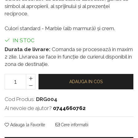
simbol al apropierii, al sprijinului și al prezenței
reciproce.
Culori standard - Marble (alb marmură) și crem.
IN STOC
Durata de livrare:
Comanda se procesează in maxim
2 zile. Livrarea se face în funcție de curierul disponibil in
zona de destinație.
ADAUGA IN COS
Cod Produs:
DRG004
Ai nevoie de ajutor?
0744660762
Adauga la Favorite
Cere informatii