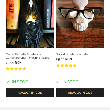
flacără deschisă sau temperaturi ridicate (exemplu:
calorifer, plită, interiorul mașinii pe timp de vară).
Nu forțați îndoirea, deformarea sau manipularea
excesivă a produsului.
Dacă produsul prezintă fisuri sau deteriorări, întrerupeți
utilizarea.
Decor Statuetă Schelet cu
Suport ochelari - schelet
Be
Lumânare LED – Figurina Reaper
cr
65,00 RON
79,99 RON
8
IN STOC
IN STOC
ADAUGA IN COS
ADAUGA IN COS