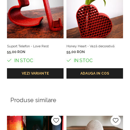
Dimensiuni (orientative)
Înălțime: ~13 cm
Lățime: ~9.5 cm
Adâncime: ~7 cm
Suport Telefon - Love Rest
Honey Heart - Vază decorativă
Ka
Material
55,00 RON
55,00 RON
5
Filament PLA - acid polilactic provenit din amidon de
IN STOC
IN STOC
porumb si trestie de zahar - material compostabil in
conditii industriale.
VEZI VARIANTE
ADAUGA IN COS
Instrucțiuni de utilizare & siguranță
Produs decorativ destinat utilizării la interior.
Produse similare
A se utiliza exclusiv pe suprafețe plane și stabile.
Produsul nu este o jucărie. A nu se lăsa la îndemâna
copiilor mici.
Nu expuneți produsul la surse directe de căldură,