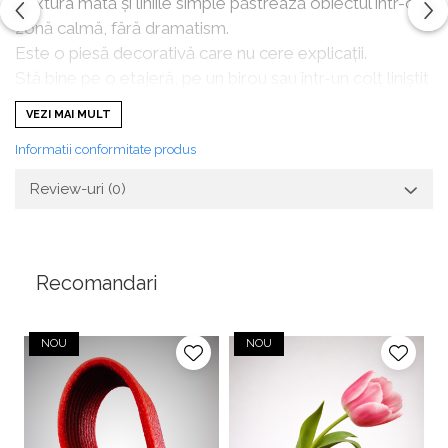
Textura mată și liniile simple păstrează obiectul într-o
zonă calmă, fără dramatism.
Este o piesă decorativă care nu cere explicații.
Stă bine pe o etajeră, pe un birou sau într-un colț liniștit
al casei. Funcționează ca obiect de reflecție, dar și ca
VEZI MAI MULT
gest oferit cu sens — nu neapărat într-o zi anume.
Informatii conformitate produs
Împreună
nu vorbește despre romantism
demonstrativ.
Review-uri
(0)
Vorbește despre a fi acolo.
Caracteristici produs
Recomandari
Tip produs: obiect decorativ / sculptură
Design: forme abstracte, stil minimalist
Temă: apropiere, relație, sprijin
NOU
NOU
Finisaj: fuzzy skin
Stil: modern, calm
Realizat în atelierul The O Range