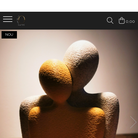
Categorii produse
0,00
ARTISTINO - set de colorat
NOU
BRELOCURI & FIDGETS
CADOURI SEZONIERE
Crăciun
Halloween
Nu doar de Dragobete
Pentru ea – 8 Martie, Ziua Femeii și
Ziua Mamei
HOMESY
Accesorii pentru casa
Accesorii pentru birou
BOOKNOOK