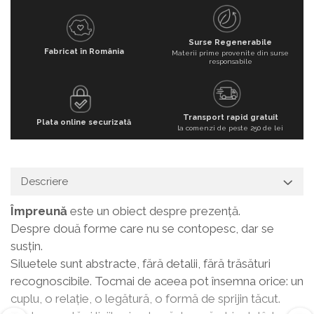
Surse Regenerabile
Fabricat în România
Materii prime provenite din surse
responsabile
Transport rapid gratuit
Plata online securizată
la comenzi de peste 250 de lei
Descriere
Împreună
este un obiect despre prezență.
Despre două forme care nu se contopesc, dar se
susțin.
Siluetele sunt abstracte, fără detalii, fără trăsături
recognoscibile. Tocmai de aceea pot însemna orice: un
cuplu, o relație, o legătură, o formă de sprijin tăcut.