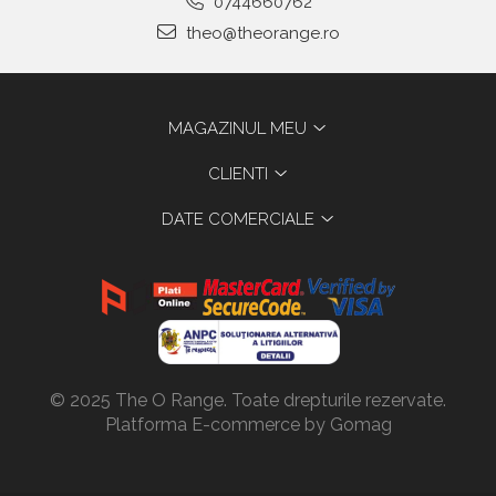
0744660762
theo@theorange.ro
MAGAZINUL MEU
CLIENTI
DATE COMERCIALE
© 2025 The O Range. Toate drepturile rezervate.
Platforma E-commerce by Gomag