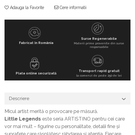
Adauga la Favorite
Cere informatii
Surse Regenerabile
Fabricat în România
Materii prime provenite din surse
responsabile
Transport rapid gratuit
Plata online securizată
la comenzi de peste 250 de lei
Descriere
Micul artist merită o provocare pe măsură.
Little Legends
este seria ARTISTINO pentru cei care
vor mai mult – figurine cu personalitate, detalii fine și
suprafețe care răsplătesc răbdarea și atenția. Fiecare