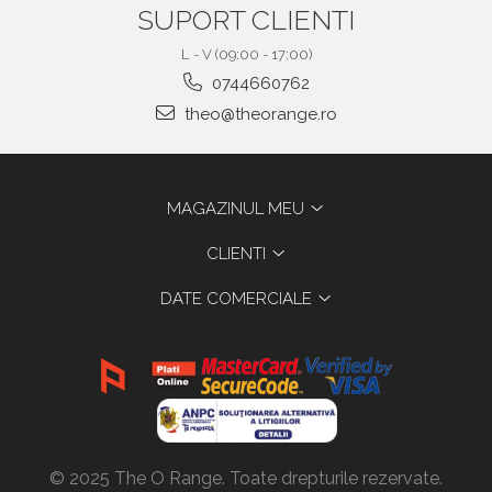
SUPORT CLIENTI
L - V (09:00 - 17:00)
0744660762
theo@theorange.ro
MAGAZINUL MEU
CLIENTI
DATE COMERCIALE
© 2025 The O Range. Toate drepturile rezervate.