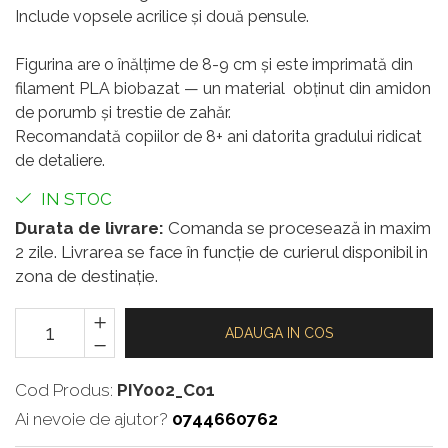
Include vopsele acrilice și două pensule.
Figurina are o înălțime de 8-9 cm și este imprimată din
filament PLA biobazat — un material obținut din amidon
de porumb și trestie de zahăr.
Recomandată copiilor de 8+ ani datorita gradului ridicat
de detaliere.
IN STOC
Durata de livrare:
Comanda se procesează in maxim
2 zile. Livrarea se face în funcție de curierul disponibil in
zona de destinație.
ADAUGA IN COS
Cod Produs:
PIY002_C01
Ai nevoie de ajutor?
0744660762