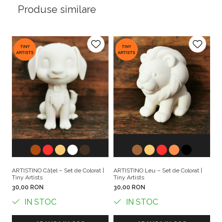
Produse similare
ARTISTINO Cățel – Set de Colorat |
ARTISTINO Leu – Set de Colorat |
AR
Tiny Artists
Tiny Artists
Co
30,00 RON
30,00 RON
3
IN STOC
IN STOC