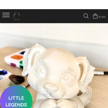
Categorii produse
0,00
ARTISTINO - set de colorat
BRELOCURI & FIDGETS
CADOURI SEZONIERE
Crăciun
Halloween
Nu doar de Dragobete
Pentru ea – 8 Martie, Ziua Femeii și
Ziua Mamei
HOMESY
Accesorii pentru casa
Accesorii pentru birou
BOOKNOOK