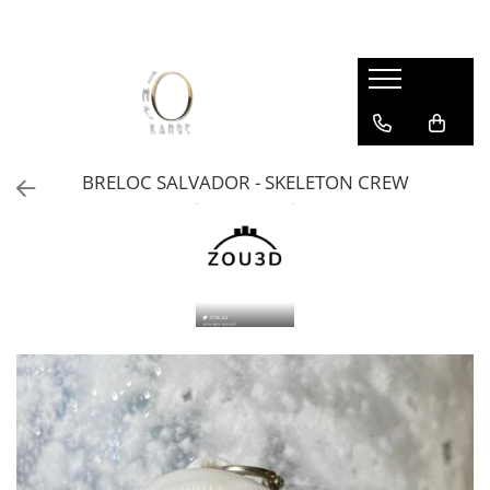
Categorii produse
ARTISTINO - set de colorat
BRELOCURI & FIDGETS
BRELOC SALVADOR - SKELETON CREW
CADOURI SEZONIERE
Crăciun
Halloween
Nu doar de Dragobete
Pentru ea – 8 Martie, Ziua Femeii și
Ziua Mamei
HOMESY
Accesorii pentru casa
Accesorii pentru birou
BOOKNOOK