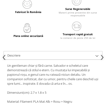
Surse Regenerabile
Fabricat în România
Materii prime provenite din surse
responsabile
Transport rapid gratuit
Plata online securizată
la comenzi de peste 250 de lei
Descriere
Un gentleman chiar și fără carne. Salvador e scheletul care
demonstrează că stilul e etern. Cu mustața lui impecabilă și
papionul roșu, e genul care nu ratează niciun detaliu. Un
companion sofisticat, dar cu umor, pentru cheile care deschid uși
spre lumi... inspirate. E dovada că arta e în... os.
Dimensiuni(cm): 2.7 x 1.8 x 5
Material: Filament PLA Mat Alb + Rosu + Negru