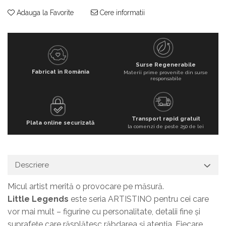
Adauga la Favorite
Cere informatii
Surse Regenerabile
Fabricat în România
Materii prime provenite din surse
responsabile
Transport rapid gratuit
Plata online securizată
la comenzi de peste 250 de lei
Descriere
Micul artist merită o provocare pe măsură.
Little Legends
este seria ARTISTINO pentru cei care
vor mai mult – figurine cu personalitate, detalii fine și
suprafețe care răsplătesc răbdarea și atenția. Fiecare