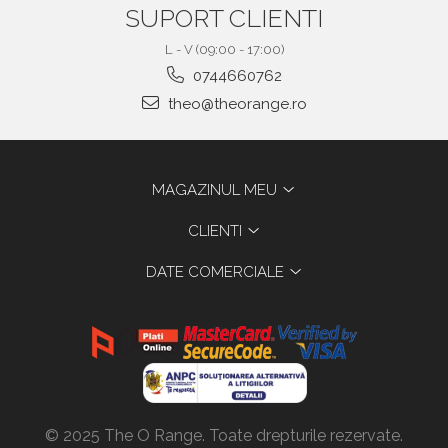
SUPORT CLIENTI
L - V (09:00 - 17:00)
0744660762
theo@theorange.ro
MAGAZINUL MEU
CLIENTI
DATE COMERCIALE
© 2025 The O Range. Toate drepturile rezervate.