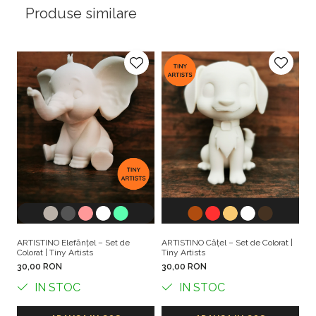
Produse similare
ARTISTINO Elefănțel – Set de
ARTISTINO Cățel – Set de Colorat |
AR
Colorat | Tiny Artists
Tiny Artists
| 
30,00 RON
30,00 RON
3
IN STOC
IN STOC