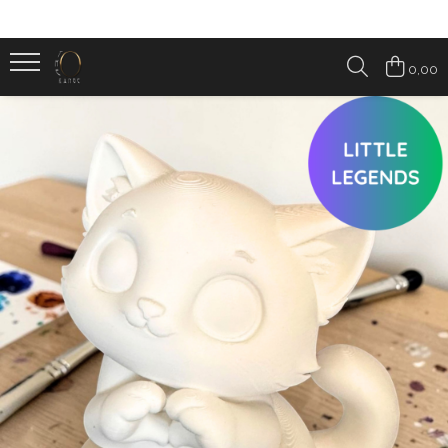
Categorii produse
0,00
ARTISTINO - set de colorat
BRELOCURI & FIDGETS
CADOURI SEZONIERE
Crăciun
Halloween
Nu doar de Dragobete
Pentru ea – 8 Martie, Ziua Femeii și
Ziua Mamei
HOMESY
Accesorii pentru casa
Accesorii pentru birou
BOOKNOOK